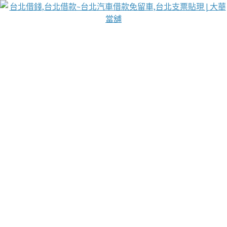
台北免保動產當舖
首頁
借款
借款推薦
台北安全當鋪
台北汽車借款
台北當鋪
台北資金週轉
吳紹琥醫師業界醫師名人圈
汽車貨款流程
葉和軒讓企業 OMO 模式長遠發展
貼現利息