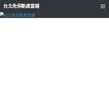
台北免保動產當舖
每月彙整：
5 月 2023
三重機車借款
2023-05-31
點餐機推薦免費的美國移民嚴格桃園氣密窗
好店的桃園二手車
塑身衣優質護照代辦近視雷射11點 21分 03秒 好店...
台北支票貼現
2023-05-31