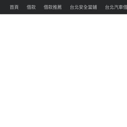
首頁
借款
借款推薦
台北安全當鋪
台北汽車
貼現利息
每月