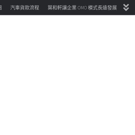
圈
汽車貨款流程
葉和軒讓企業 OMO 模式長遠發展
更多
分類