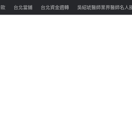
借款
台北當鋪
台北資金週轉
吳紹琥醫師業界醫師名人
彙整：
7 月 2024