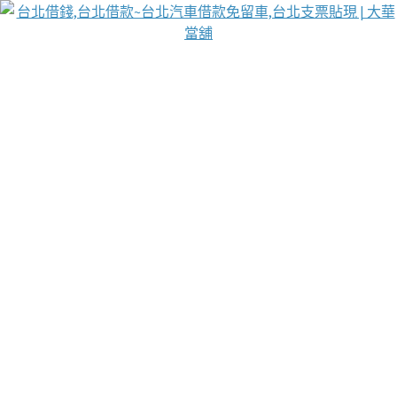
台北免保動產當舖
首頁
借款
借款推薦
台北安全當鋪
台北汽車借款
台北當鋪
台北資金週轉
吳紹琥醫師業界醫師名人圈
汽車貨款流程
葉和軒讓企業 OMO 模式長遠發展
貼現利息