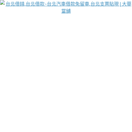
台北免保動產當舖
首頁
借款
借款推薦
台北安全當鋪
台北汽車借款
台北當鋪
台北資金週轉
吳紹琥醫師業界醫師名人圈
汽車貨款流程
葉和軒讓企業 OMO 模式長遠發展
貼現利息