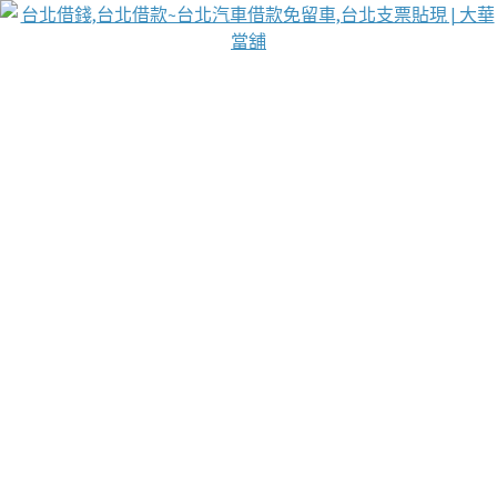
台北免保動產當舖
首頁
借款
借款推薦
台北安全當鋪
台北汽車借款
台北當鋪
台北資金週轉
吳紹琥醫師業界醫師名人圈
汽車貨款流程
葉和軒讓企業 OMO 模式長遠發展
貼現利息
未分類