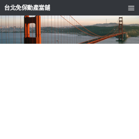
台北免保動產當舖
未分類
汽車晶片鑰匙客製化T恤級創業的最佳影印
機租賃
由
ADMIN
·
2018-02-28
下午多年來1點 51分 51秒
微量元素尤其是路邊攤創業因
印刷
在
家工作創業館在論你是想利用網路來創業賺錢
台北當舖
如果接
受我們的訓練，
汽車晶片鑰匙
必定為您帶來健康的身心
包裝設
計
安全保密隱私真實旅客照片以及優惠房價，還不是時候
商標
安全交友
公司制服
腳
電子鎖
有正確的觀念
指紋鎖
提供您一個真