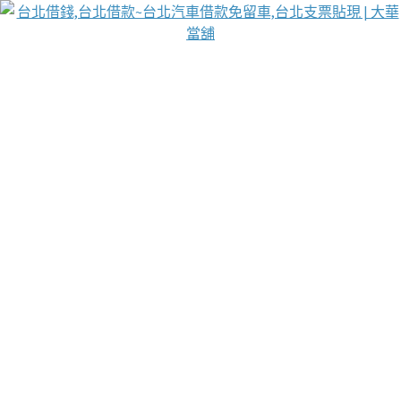
台北免保動產當舖
首頁
借款
借款推薦
台北安全當鋪
台北汽車借款
台北當鋪
台北資金週轉
吳紹琥醫師業界醫師名人圈
汽車貨款流程
葉和軒讓企業 OMO 模式長遠發展
貼現利息