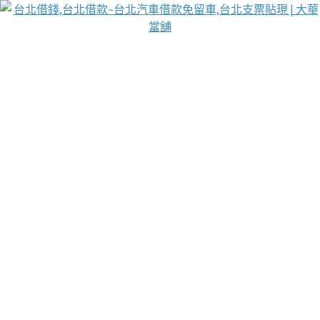
台北免保動產當舖
首頁
借款
借款推薦
台北安全當鋪
台北汽車借款
台北當鋪
台北資金週轉
吳紹琥醫師業界醫師名人圈
汽車貨款流程
葉和軒讓企業 OMO 模式長遠發展
貼現利息