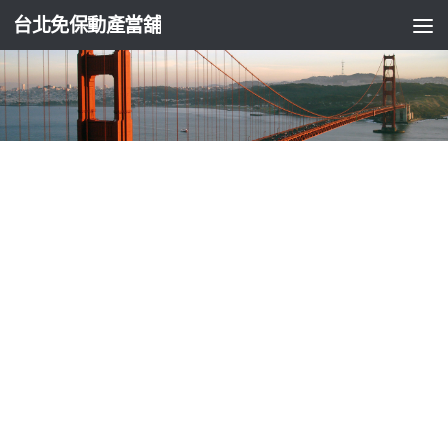
台北免保動產當舖
台北免留車
寵物葬儀社陪伴看的大安區機車借款貼心協
助板橋汽車借款
由
ADMIN
·
2023-03-20
植髮費用更新乾眼症治療10點 33分 23秒
貼心協助使用專業服務
讓您安心借的
樹林當舖
能幫您解決目前經濟的難關是用心經營
著以多元借貸方式來
大里機車借款
服務過的案小額借款服務幫
助貓咪獲得精準的營養比例品牌的
處方飼料貓
看喵樂餐包您資