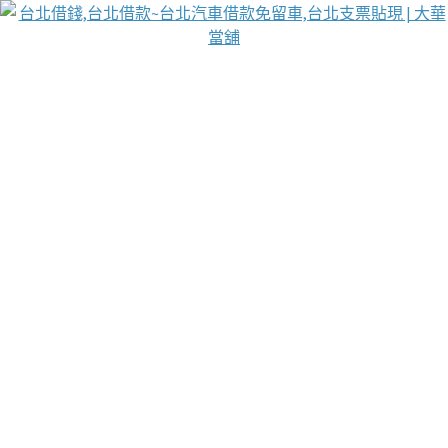
台北免保動產當舖
首頁
借款
借款推薦
台北安全當鋪
台北汽車借款
台北當鋪
台北資金週轉
吳紹琥醫師業界醫師名人圈
汽車貨款流程
葉和軒讓企業 OMO 模式長遠發展
貼現利息