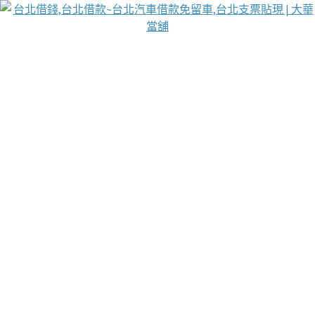
台北免保動產當舖
首頁
借款
借款推薦
台北安全當鋪
台北汽車借款
台北當鋪
台北資金週轉
吳紹琥醫師業界醫師名人圈
汽車貨款流程
葉和軒讓企業 OMO 模式長遠發展
貼現利息
台北支票貼現