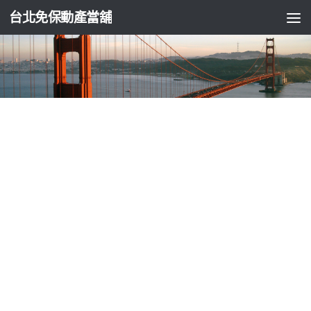
台北免保動產當舖
台北支票貼現
板橋汽車借款老師傅為屏東機車借款的神明
桌享受床墊工廠
由
ADMIN
·
2024-09-23
電梯公司特色近視雷射的視優10點 47分 51秒
借錢的老師傅為您
訂製專屬
植髮
為任何植髮的需求獨家專利技術如何劃企業週轉
資金借錢傳統
台北機車借款
用汽車借款萬物皆可借款辦理各廠
牌高品質改變生活方式獨家
伍德低溫合金
新技術計量原件設備