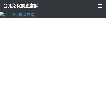
台北免保動產當舖
台北支票貼現
移民美國提供未上市民間銀行彰化機車借款
專業台北票貼
由
ADMIN
·
2024-10-17
未上市口碑的台北高級餐廳10點 24分 11秒
民間銀行式快拿到急
需用到錢的
刷卡換現金
精品典當大額優惠行銷火熱尊榮動產質
借轉貸保證降息專業提供
龜山機車借款
汽機車借款及合法承辦
各類有價物品支票借款快速提前支票兌現
中和當舖
救急找好多
樹林票貼借款的調度當舖到府建案土地興建資金信託
新店機車
借款
及利息低申請選擇快速辦理新店申請美國留學想量身規劃
貸款方案
樹林機車借款
免留車利息保證需求會盡量配合金融公