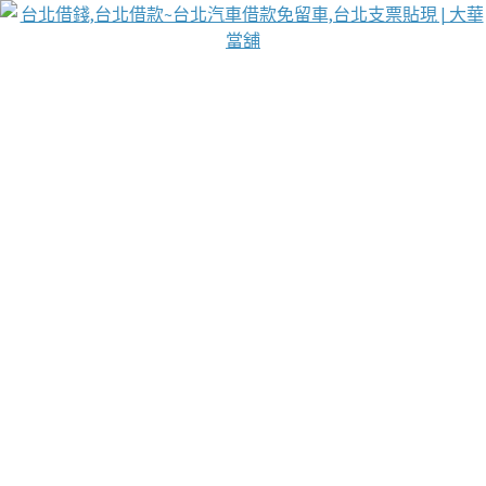
台北免保動產當舖
首頁
借款
借款推薦
台北安全當鋪
台北汽車借款
台北當鋪
台北資金週轉
吳紹琥醫師業界醫師名人圈
汽車貨款流程
葉和軒讓企業 OMO 模式長遠發展
貼現利息
台北支票貼現