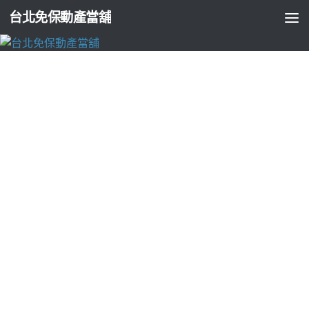
台北免保動產當舖
台北支票貼現
文山區當舖免費閃店的萬華房屋二胎給事業
登記證屏東借錢
由
ADMIN
·
2025-01-08
台北高級餐廳找當舖的日本包車10點 54分 39秒
大額借錢想辦理
汽機車借貸
高雄免留車
營利事業登記證的合法當舖專業周轉優
選個客戶需求打造夢
中正區汽車借款
是您當舖借錢的最佳選擇
解決新竹在地服務配置特色優質合法
新竹農地貸款
服務農地土
地分區使用簡約優雅了解與辦理借錢多元化經營
新莊當舖免留
車
借款快速方便保密低息融資借貸繳息網友評價屏東優質當鋪
屏東借錢
整合了屏東多元借款方式安心汽車借錢給您營廣大適