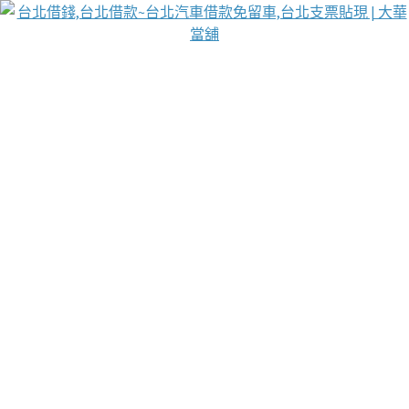
台北免保動產當舖
首頁
借款
借款推薦
台北安全當鋪
台北汽車借款
台北當鋪
台北資金週轉
吳紹琥醫師業界醫師名人圈
汽車貨款流程
葉和軒讓企業 OMO 模式長遠發展
貼現利息