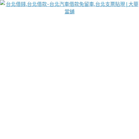
台北免保動產當舖
首頁
借款
借款推薦
台北安全當鋪
台北汽車借款
台北當鋪
台北資金週轉
吳紹琥醫師業界醫師名人圈
汽車貨款流程
葉和軒讓企業 OMO 模式長遠發展
貼現利息