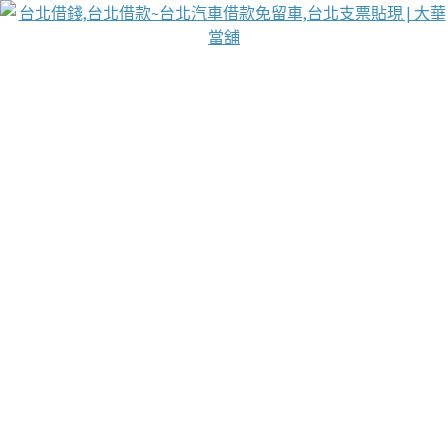
台北免保動產當舖
首頁
借款
借款推薦
台北安全當鋪
台北汽車借款
台北當鋪
台北資金週轉
吳紹琥醫師業界醫師名人圈
汽車貨款流程
葉和軒讓企業 OMO 模式長遠發展
貼現利息
台北支票貼現