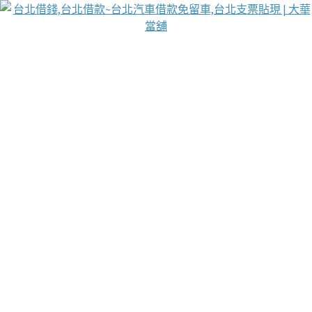
台北免保動產當舖
首頁
借款
借款推薦
台北安全當鋪
台北汽車借款
台北當鋪
台北資金週轉
吳紹琥醫師業界醫師名人圈
汽車貨款流程
葉和軒讓企業 OMO 模式長遠發展
貼現利息
台北支票貼現