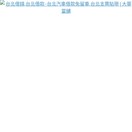
台北免保動產當舖
首頁
借款
借款推薦
台北安全當鋪
台北汽車借款
台北當鋪
台北資金週轉
吳紹琥醫師業界醫師名人圈
汽車貨款流程
葉和軒讓企業 OMO 模式長遠發展
貼現利息
台北支票貼現