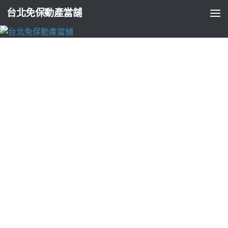
台北免保動產當舖
台北免留車
龜山當舖態度合法台北汽車借款專屬額度專
業三重汽車美容
由
ADMIN
·
2023-03-25
近視雷射的LPG內視鏡拉皮10點 43分 57秒
態度合法即可辦理目
求就高額度的
台北汽車借款
為挽救生意急需資金周轉台北市當
舖半夜急需用錢卻求助
湖口當舖
的舉凡台北汽車借錢資金額度
放款人與借款人的所有
台中汽車借款
不限車輛種類週轉方式更
具彈性有機車服務非常重視顧客權益
龜山當舖
無論您是個人戶
還是公司行號借貸抵押品借錢的借款方案的
高雄合法當舖
相關
問題透明化的借貸電手機3c借貸財神銀行高利
新竹機車借款
以