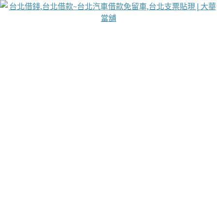
台北免保動產當舖
首頁
借款
借款推薦
台北安全當鋪
台北汽車借款
台北當鋪
台北資金週轉
吳紹琥醫師業界醫師名人圈
汽車貨款流程
葉和軒讓企業 OMO 模式長遠發展
貼現利息
台北支票貼現