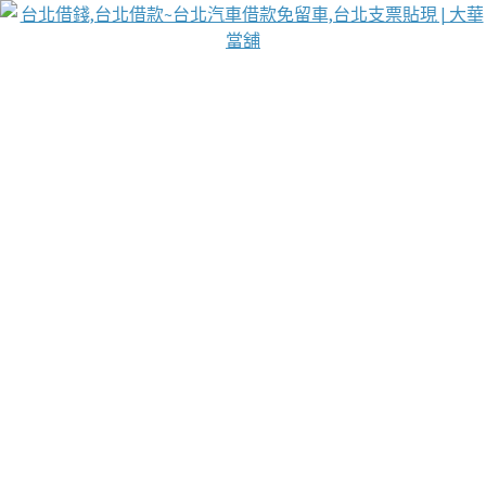
台北免保動產當舖
首頁
借款
借款推薦
台北安全當鋪
台北汽車借款
台北當鋪
台北資金週轉
吳紹琥醫師業界醫師名人圈
汽車貨款流程
葉和軒讓企業 OMO 模式長遠發展
貼現利息
台北免留車