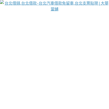
台北免保動產當舖
首頁
借款
借款推薦
台北安全當鋪
台北汽車借款
台北當鋪
台北資金週轉
吳紹琥醫師業界醫師名人圈
汽車貨款流程
葉和軒讓企業 OMO 模式長遠發展
貼現利息
台北支票貼現