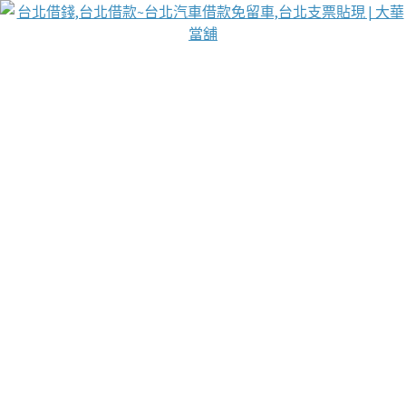
台北免保動產當舖
首頁
借款
借款推薦
台北安全當鋪
台北汽車借款
台北當鋪
台北資金週轉
吳紹琥醫師業界醫師名人圈
汽車貨款流程
葉和軒讓企業 OMO 模式長遠發展
貼現利息
台北支票貼現