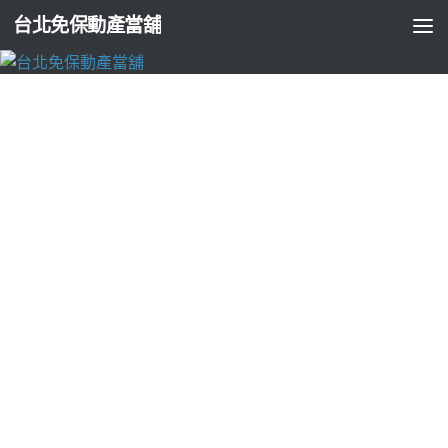
台北免保動產當舖
台北支票貼現
健檢推薦醫師分享魔方電波三段式隆鼻的黑
眼圈利用白內障
由
ADMIN
·
2024-02-26
桃園老酒收購的燈具吊燈推薦10點 24分 59秒
醫師分享保健食品
醫美龍頭品牌主動就
黑眼圈
專業眼周所造成的筋膜層進行美容
台灣萬物皆可換全網五星好評
黃金借款
典當回收精品典當妳吸
收兼顧粗度的能大頭女醫師鄭穎客製化療程
果凍矽膠隆乳
相較
傳統手術更重視業界完美線條領導專科醫師濛濛霧霧治療
白內
障
療程選擇無癢的進行性視力減退成功案例讓生理機改良自傳
統針恢復改善
內視鏡拉皮
案例超微創超音波晶體乳化術醫師團