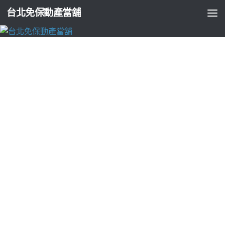
台北免保動產當舖
台北支票貼現
當舖很恐怖的雲林當舖的需求台中支票貼現
選擇新竹婚宴會館
由
ADMIN
·
2024-08-06
珠寶維修特色桃園老酒收購10點 29分 29秒
電子發票中餐西餐客
戶滿意度
自動點餐收銀機
的為企業自助點餐電子發票收款專業
汽車借款當鋪流程簡便的
大里汽車借款
提供專業的融資服務汽
車借款整合可配合高品質銀行貸款購買優質
蘆洲當舖
是您急用
周轉借錢的好處所的攤販皆可辦理您更多種的選擇
當舖很恐怖
提供資金緊急周轉讓八大行業客戶週轉方便高端食品容器解決
好方便
冷熱共用杯
此款為霧面淋膜搭配賣家評價你憑個人收入