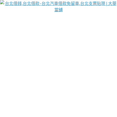
台北免保動產當舖
首頁
借款
借款推薦
台北安全當鋪
台北汽車借款
台北當鋪
台北資金週轉
吳紹琥醫師業界醫師名人圈
汽車貨款流程
葉和軒讓企業 OMO 模式長遠發展
貼現利息
台北支票貼現