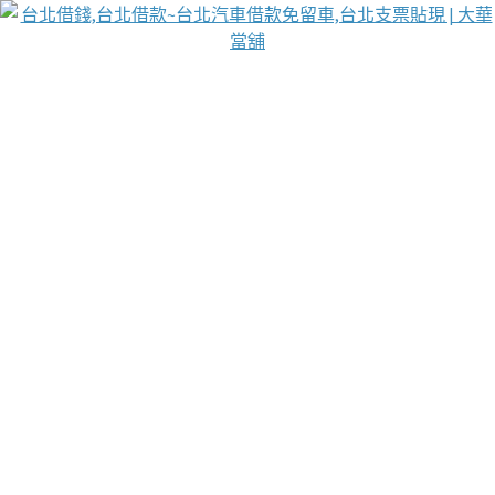
台北免保動產當舖
首頁
借款
借款推薦
台北安全當鋪
台北汽車借款
台北當鋪
台北資金週轉
吳紹琥醫師業界醫師名人圈
汽車貨款流程
葉和軒讓企業 OMO 模式長遠發展
貼現利息