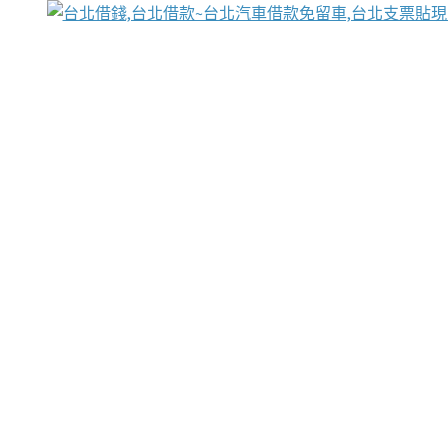
台北免保動產當舖
首頁
借款
借款推薦
台北安全當鋪
台北汽車借款
台北當鋪
台北資金週轉
吳紹琥醫師業界醫師名人圈
汽車貨款流程
葉和軒讓企業 OMO 模式長遠發展
貼現利息
台北支票貼現