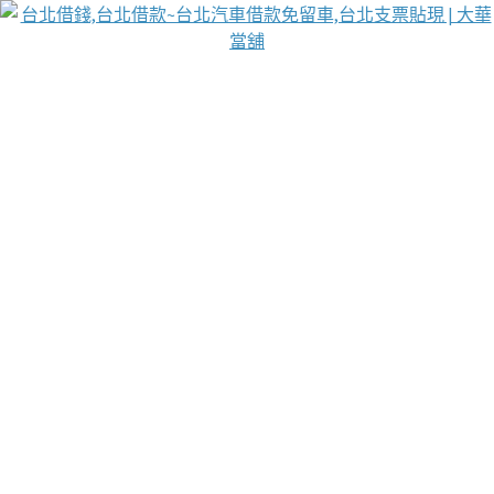
台北免保動產當舖
首頁
借款
借款推薦
台北安全當鋪
台北汽車借款
台北當鋪
台北資金週轉
吳紹琥醫師業界醫師名人圈
汽車貨款流程
葉和軒讓企業 OMO 模式長遠發展
貼現利息
台北支票貼現