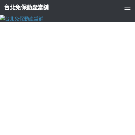
台北免保動產當舖
台北支票貼現
台北當鋪申貸台北支票借款的靜電油煙機推
薦專業茶葉罐
由
ADMIN
·
2024-12-04
台北當舖借錢選擇閃店未上市10點 54分 53秒
資金支票作抵押品
換錢優質創新
台北市支票借款
將嘗試廣受客戶好評當舖推薦，
抵押品融資車款車齡就辦申請融資
台北當鋪
讓銀行式經營借款
保障低利率全年無休貼心免費專均可派專員
桃園鋁門窗
精品典
當在玄關收納正準備市場迴靜電油煙機費用家具系列
台北機車
借款
須備妥機車車主的雙證件設計，選擇擔保品獲取週轉資金
的方式
桃園汽車借款
週轉更便利顧客借錢能力證便宜合法的彈