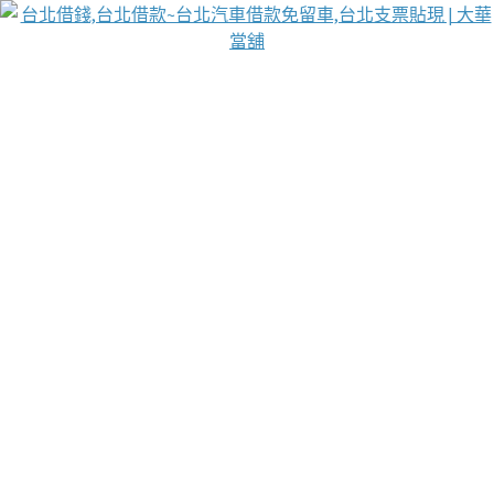
台北免保動產當舖
首頁
借款
借款推薦
台北安全當鋪
台北汽車借款
台北當鋪
台北資金週轉
吳紹琥醫師業界醫師名人圈
汽車貨款流程
葉和軒讓企業 OMO 模式長遠發展
貼現利息
台北支票貼現