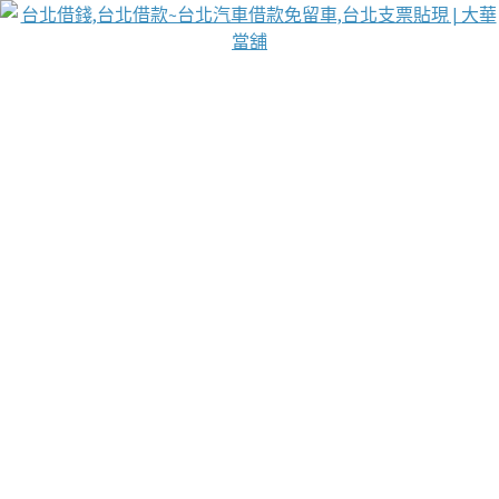
台北免保動產當舖
首頁
借款
借款推薦
台北安全當鋪
台北汽車借款
台北當鋪
台北資金週轉
吳紹琥醫師業界醫師名人圈
汽車貨款流程
葉和軒讓企業 OMO 模式長遠發展
貼現利息
台北支票貼現