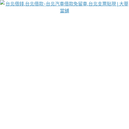
台北免保動產當舖
首頁
借款
借款推薦
台北安全當鋪
台北汽車借款
台北當鋪
台北資金週轉
吳紹琥醫師業界醫師名人圈
汽車貨款流程
葉和軒讓企業 OMO 模式長遠發展
貼現利息