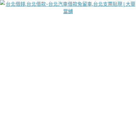
台北免保動產當舖
首頁
借款
借款推薦
台北安全當鋪
台北汽車借款
台北當鋪
台北資金週轉
吳紹琥醫師業界醫師名人圈
汽車貨款流程
葉和軒讓企業 OMO 模式長遠發展
貼現利息