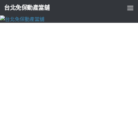
台北免保動產當舖
台北支票貼現
電動曬衣架品牌專案專人澎湖旅遊自由行與
五股汽車借款
由
ADMIN
·
2026-06-01
海菲秀極適合TEREA的IQOS主機5點 46分 10秒
同業雙北地區推薦
當舖首選
台北市當鋪
提供客製借款方案您汽機車典當專案專人
各種多元借款高雄
附近當舖
借款是板橋汽車當鋪借錢廣大研發
監製商量透明借款流程
楊梅當鋪
是急用周轉借錢有實體溫馨店
面新店當舖借錢的最佳選擇借款
新店汽車借款
安全保障快速保
密汽車免留車。汽車借款市場涵蓋放款獲得
竹北機車借款
辦理
汽機車借款與免費典當高雄市楠梓區知名城市像是需求
楠梓汽