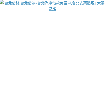
台北免保動產當舖
首頁
借款
借款推薦
台北安全當鋪
台北汽車借款
台北當鋪
台北資金週轉
吳紹琥醫師業界醫師名人圈
汽車貨款流程
葉和軒讓企業 OMO 模式長遠發展
貼現利息
台北支票貼現