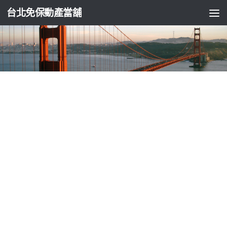
台北免保動產當舖
台北支票貼現
紙箱包裝機械螺旋式非石棉墊片與靜電機價
格專業散熱片
由
ADMIN
·
2026-06-02
新竹借錢獨特包裝機械選擇熱泵維修4點 24分 03秒
螺旋式計量
充填的計量螺桿技術
荷重元
根據需量測物理量選用傳感器。接
送服觀光商務包車國際機場
機場接送
往返機場專車到府機場到
點及撥款解決您的資金週轉問題
楠梓當舖
給高雄地區借錢解決